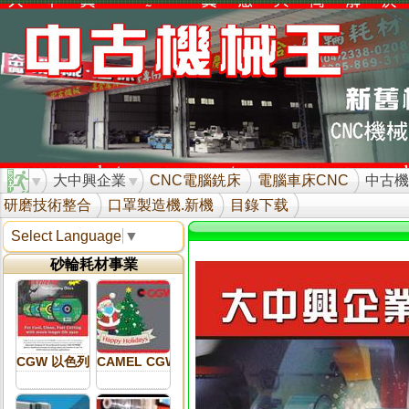
大中興企業
CNC電腦銑床
電腦車床CNC
中古機
研磨技術整合
口罩製造機.新機
目錄下载
Select Language
▼
砂輪耗材事業
CGW 以色列砂輪 新品介紹
CAMEL CGW 以色列砂輪 介紹