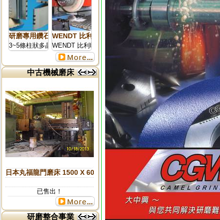
研磨專用鑽石刀柱板修刀(多晶鑽石支撐架)
WENDT 比利時鑽石.世界最強供應國.跨國際集團事業 
3~5條柱狀多晶鑽石修刀
WENDT 比利時鑽石.世界最強供應國.跨國際集團事業 研磨
中古機械磨床
更多...
日本丸福龍門磨床 1500 X 6000
已售出！
研磨整合事業