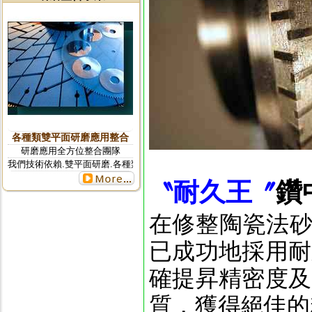
更多...
鑽頭研磨機 YD-313
耐
久
王
鑽
〝
〞
在修整陶瓷法
更多...
已成功地採用耐
確提昇精密度及
質，獲得絕佳的