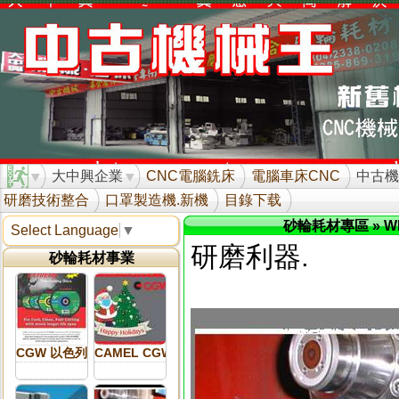
大中興企業
CNC電腦銑床
電腦車床CNC
中古機
研磨技術整合
口罩製造機.新機
目錄下载
砂輪耗材專區
» 
Select Language
▼
研磨利器.
砂輪耗材事業
CGW 以色列砂輪 新品介紹
CAMEL CGW 以色列砂輪 介紹