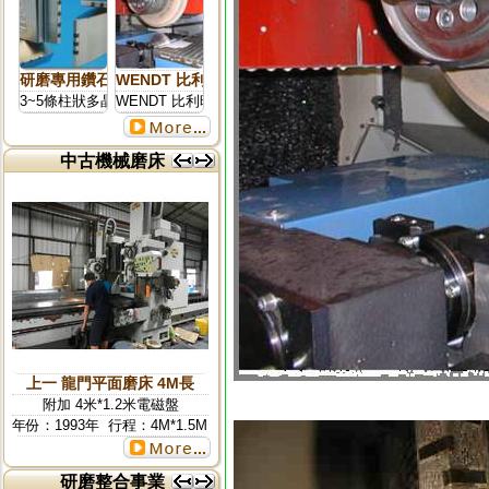
研磨專用鑽石刀柱板修刀(多晶鑽石支撐架)
WENDT 比利時鑽石.世界最強供應國.跨國際集團事業 
3~5條柱狀多晶鑽石修刀
WENDT 比利時鑽石.世界最強供應國.跨國際集團事業 研磨
中古機械磨床
更多...
日本丸福龍門磨床 1500 X 6000
已售出！
研磨整合事業