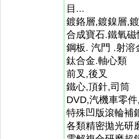
目...
鍍鉻層,鍍鎳層,鍍
合成寶石.鐵氧磁性
鋼板. 汽門 .射
鈦合金.軸心類
前叉,後叉
鐵心,頂針,司筒
DVD,汽機車零
特殊凹版滾輪補
各類精密拋光研
電解複合研磨超鏡