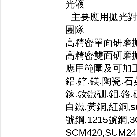
光液
主要應用拋光對
團隊
高精密單面研磨
高精密雙面研磨
應用範圍及可加
鋁.鋅.鎂.陶瓷.
鎵.釹鐵硼.鉬.鉻
白鐵,黃銅,紅銅,sus
號鋼,1215號鋼,3C
SCM420,SUM