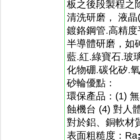
板之後段製程之
清洗研磨， 液晶
鍍鉻鋼管.高精
半導體研磨，如砷
藍.紅.綠寶石.玻
化物硼.碳化矽.氧
砂輪優點：
環保產品：(1) 無
蝕機台 (4) 對
對於鋁、銅軟材質
表面粗糙度：Ra≦o.