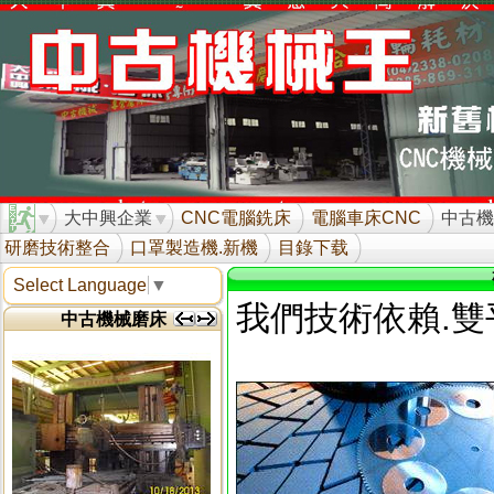
大中興企業
CNC電腦銑床
電腦車床CNC
中古機
研磨技術整合
口罩製造機.新機
目錄下载
Select Language
▼
我們技術依賴.雙
中古機械磨床