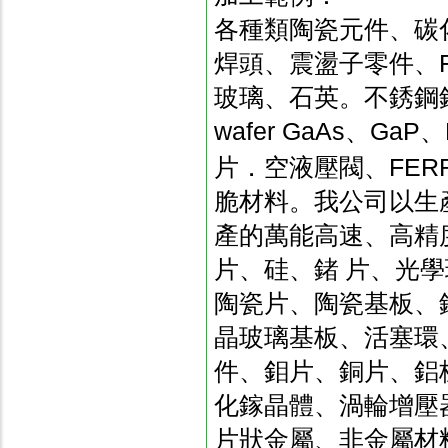
各種類陶瓷元件、碳化
更多...
焊頭、震盪子零件、F
玻璃、石英。不銹鋼鏡面
wafer GaAs、GaP、
片．空液壓閥、FER
脆材料。
我公司以生
產的萬能高速、高精
片、硅、鍺 片、光
陶瓷片、陶瓷基板、
晶玻璃基板、活塞環
件、鉬片、銅片、鋁
化鎵晶體、渦輪增壓器
片狀金屬、非金屬材